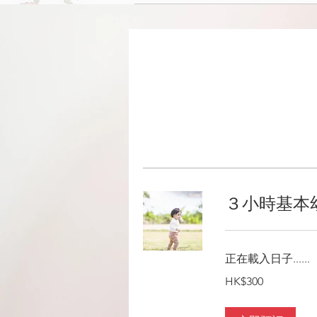
３小時基本
正在載入日子......
300
HK$300
港
元