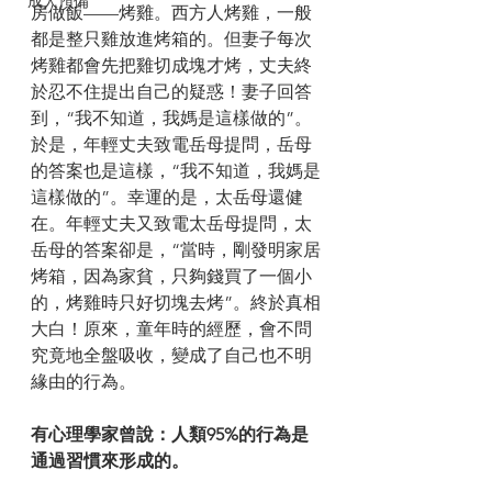
成人預備
房做飯——烤雞。西方人烤雞，一般
都是整只雞放進烤箱的。但妻子每次
烤雞都會先把雞切成塊才烤，丈夫終
於忍不住提出自己的疑惑！妻子回答
到，“我不知道，我媽是這樣做的”。
於是，年輕丈夫致電岳母提問，岳母
的答案也是這樣，“我不知道，我媽是
這樣做的”。幸運的是，太岳母還健
在。年輕丈夫又致電太岳母提問，太
岳母的答案卻是，“當時，剛發明家居
烤箱，因為家貧，只夠錢買了一個小
的，烤雞時只好切塊去烤”。終於真相
大白！原來，童年時的經歷，會不問
究竟地全盤吸收，變成了自己也不明
緣由的行為。
有心理學家曾說：人類95%的行為是
通過習慣來形成的。