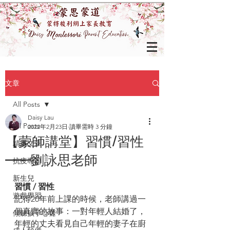
文章
All Posts
Daisy Lau
All Posts
2022年2月23日
讀畢需時 3 分鐘
【蒙師講堂】習慣/習性
精選文章
——劉詠思老師
抗疫專題
新生兒
習慣 / 習性
遊戲學習
記得20年前上課的時候，老師講過一
個真實的故事：一對年輕人結婚了，
傾聽孩子心聲
年輕的丈夫看見自己年輕的妻子在廚