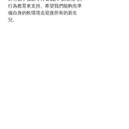
行為教育來支持。希望我們能夠先準
備自身的軟環境去迎接所有的新生
兒。
慶倖，年輕的丈夫有尋找源頭的好奇
心，尋根究底，把答案找出，這“發
現”不至於盲目成為不必要的行為習
慣。我們作為嬰幼兒老師都應該具備