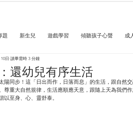
專題
新生兒
遊戲學習
傾聽孩子心聲
成
月10日
讀畢需時 3 分鐘
：還幼兒有序生活
太陽同步！這「日出而作，日落而息」的生活，跟自然交
。尊重大自然規律，生活應順應天意，跟隨上天為我們作
諧以至身、心、靈舒泰。