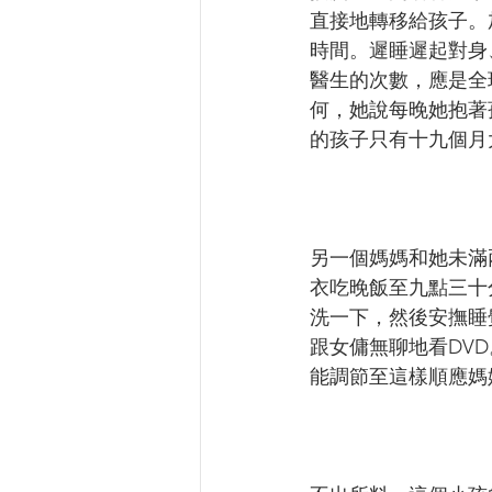
直接地轉移給孩子。
時間。遲睡遲起對身
醫生的次數，應是全
何，她說每晚她抱著
的孩子只有十九個月
另一個媽媽和她未滿
衣吃晚飯至九點三十
洗一下，然後安撫睡
跟女傭無聊地看DV
能調節至這樣順應媽