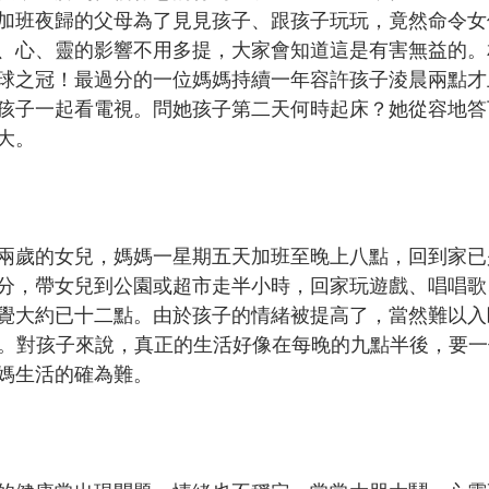
加班夜歸的父母為了見見孩子、跟孩子玩玩，竟然命令女
、心、靈的影響不用多提，大家會知道這是有害無益的。
球之冠！最過分的一位媽媽持續一年容許孩子淩晨兩點才
孩子一起看電視。問她孩子第二天何時起床？她從容地答
大。
兩歲的女兒，媽媽一星期五天加班至晚上八點，回到家已
分，帶女兒到公園或超市走半小時，回家玩遊戲、唱唱歌
覺大約已十二點。由於孩子的情緒被提高了，當然難以入
D。對孩子來說，真正的生活好像在每晚的九點半後，要
媽生活的確為難。