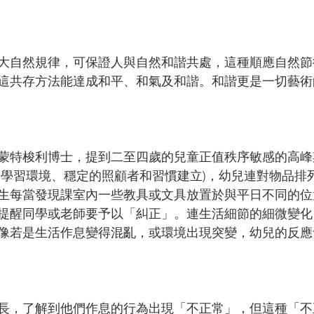
大自然規律，可保證人與自然和諧共處，這種順應自然節
這共存方法能達成和平、和氣及和諧。和諧更是一切藝術
蒙特梭利博士，提到二至四歲的兒童正值秩序敏感的高峰
和學習環境、穩定的照顧者和習慣建立)，幼兒連對物品排
生每當發現課室內一些教具或文具放置於與平日不同的位
提醒同學或老師要予以「糾正」。連生活細節的細微變化
像若是生活作息變得混亂，或環境出現突變，幼兒的反應
長，了解到他們作息的行為出現「不正常」，但這種「不