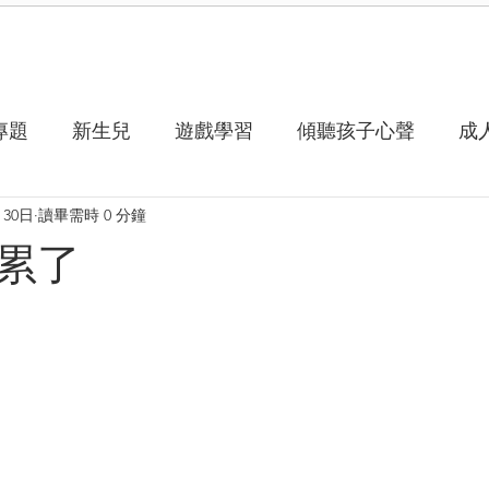
專題
新生兒
遊戲學習
傾聽孩子心聲
成
月30日
讀畢需時 0 分鐘
累了