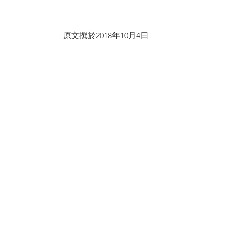
原文撰於2018年10月4日
參考文獻：                                              
1.《三字經》，王應麟，宋未元初
2.《道德經》，老子，不詳
3.《活動教學法》，陳淑安，1986年