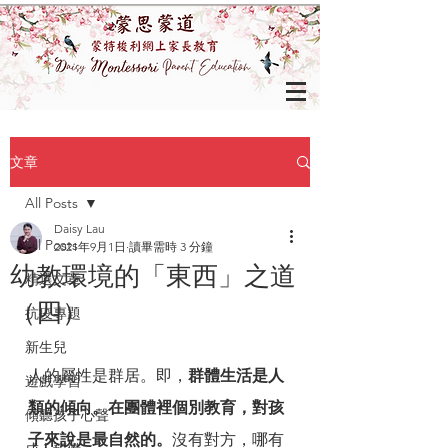
文章
All Posts
Daisy Lau
All Posts
2021年9月1日
讀畢需時 3 分鐘
幼教環境的「東西」之道
精選文章
（四）
抗疫專題
新生兒
人的屬性是群居。即，
群體生活是人
遊戲學習
類的傾向。在團體裡個別教育，對孩
傾聽孩子心聲
子來說是最自然的。
沒有對方，哪有