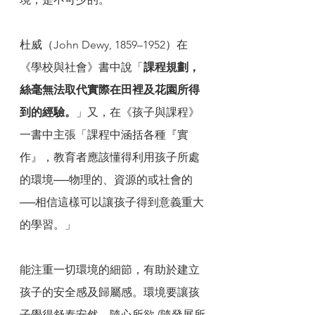
杜威（John Dewy, 1859–1952）在
《學校與社會》書中說「
課程規劃，
絲毫無法取代實際在田裡及花園所得
到的經驗。
」又，在《孩子與課程》
一書中主張「課程中涵括各種『實
作』，教育者應該懂得利用孩子所處
的環境──物理的、資源的或社會的
──相信這樣可以讓孩子得到意義重大
的學習。」
能注重一切環境的細節，有助於建立
孩子的安全感及歸屬感。環境要讓孩
子覺得舒泰安然，隨心所欲 (隨發展所