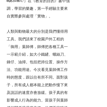
成人預備
1861–1947）在《教育的目的》書中強
調，學習的樂趣，第一手經驗主要來
自實際參與處理「實物」。
人類與動物最大的分別是我們懂得用
工具。我們請來了校園戶外工程的
「御用」葉師傅，師傅把各種工具一
一示範介紹，如大小鐵鏟、螺絲刀、
錘仔、油掃。包括把持位置、操作方
法、功能用途。今次看見葉師傅工作
時的態度，跟以往有所不同。面對孩
子，所有成人都本能上把動作慢下來
及說話的速度亦會放緩。孩子真的有
影響成人行為的能力。當孩子與葉師