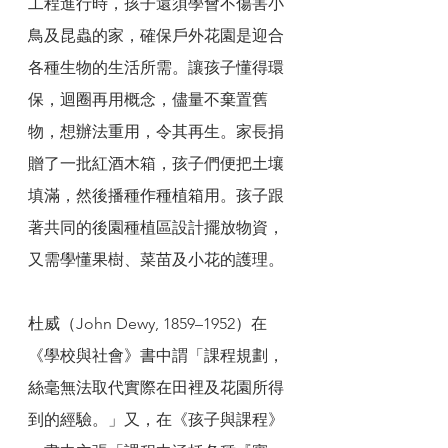
工程進行時，孩子還須學會不傷害小
鳥及昆蟲的家，確保戶外花園是迎合
各種生物的生活所需。讓孩子懂得環
保，迴圈再用概念，儘量不棄置舊
物，想辦法重用，令其再生。家長捐
贈了一批紅酒木箱，孩子們便把土壤
填滿，然後播種作種植箱用。孩子跟
著共同的後園種植區設計擺放物資，
又需學懂果樹、菜苗及小花的護理。
杜威（John Dewy, 1859–1952）在
《學校與社會》書中謂「課程規劃，
絲毫無法取代實際在田裡及花園所得
到的經驗。」又，在《孩子與課程》