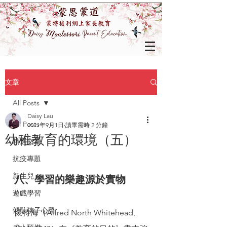
文章
All Posts
Daisy Lau
All Posts
2021年9月1日
讀畢需時 2 分鐘
幼稚教育的環境（五）
精選文章
抗疫專題
八、學習的樂趣源於實物
新生兒
遊戲學習
傾聽孩子心聲
懷特海（Alfred North Whitehead, 