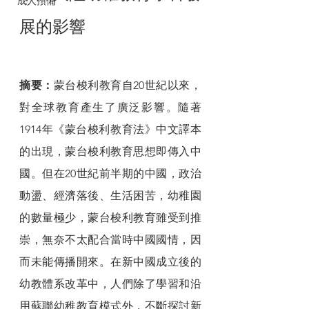
成人預備
展的影響
摘要：
蒙台梭利教育自20世紀以來，
對全球教育產生了廣泛影響。隨著
1914年《蒙台梭利教育法》中文譯本
的出現，蒙台梭利教育思想即傳入中
國。但在20世紀前半期的中國，政治
動盪、經濟落後、生活困苦，幼稚園
的數量極少，蒙台梭利教育雖受到推
崇，無奈不太配合當時中國國情，因
而未能傳播開來。在新中國成立後的
幼教體系改革中，人們除了學習和沿
用蘇聯幼稚教育模式外，不斷探討新