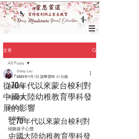
文章
All Posts
Daisy Lau
All Posts
2021年9月1日
讀畢需時 33 分鐘
從70年代以來蒙台梭利對
精選文章
中國大陸幼稚教育學科發
抗疫專題
展的影響
新生兒
從70年代以來蒙台梭利對
遊戲學習
傾聽孩子心聲
中國大陸幼稚教育學科發