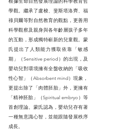
根據生命自然發展理論的科學教育哲
學觀。繼承了盧梭、斐斯塔洛齊、福
祿貝爾等對自然教育的觀點，更善用
科學觀察及親身與各年齡層孩子多年
的互動，形成獨特嶄新的兒童觀。蒙
氏提出了人類能力獲取依靠「敏感
期」（Sensitive period）的出現，及
嬰幼兒對環境擁有全盤收納的「吸收
性心智」（Absorbent mind）現象，
更提出除了「肉體胚胎」外，更擁有
「精神胚胎」（Spiritual embryo）等
首創理論。蒙氏認為，嬰幼兒存有著
一種無意識心智，並能跟隨發展秩序
成長。