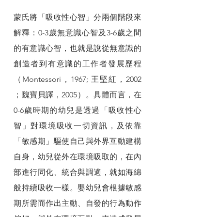
蒙氏將「吸收性心智」分兩個階段來
解釋：0-3歲無意識心智及3-6歲之間
的有意識心智，也就是說從無意識的
創造者到有意識的工作者發展歷程
（Montessori，1967; 王堅紅，2002 
；魏寶貝譯，2005）。具體而言，在
0-6歲時期的幼兒是透過「吸收性心
智」對環境吸收一切資訊，及依靠
「敏感期」驅使自己與外界互動建構
自身，幼兒從外在環境吸取的，在內
部進行同化、統合與調適，就如海綿
般持續吸收一樣。嬰幼兒會根據敏感
期所需而作出主動、自發的行為動作