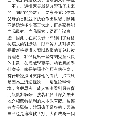
「不」。這批家長就是改變孩子未來
的「關鍵的少數」！要家長看出作為
父母的盲點並下決心作出改變，關鍵
不是聽進多少高言大論，而是家長能
自我觀察、自我探索，從而付諸實
踐。因此，在家長班中導師用了蘇格
拉底式的對話法，以問答方式引導家
長重新檢視港人習以為常的育兒和教
育理念。我們提出一些有關兒童成長
的主題，如幾歲學寫字、幼教應該學
什麽等。家長解釋他們原有的信念，
有什麽證據可支撐他的看法，抑或只
是因為主流這樣說……透過詮釋情
境，客觀思考，成人漸漸看到原有育
兒觀孰對孰錯，接著我們才深入淺出
地介紹蒙特梭利的人本教育觀。曾經
有家長堅持，體罰孩子是好的，因為
自己也是這樣被「打」大而成為一個