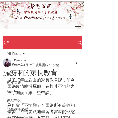
文章
All Posts
Daisy Lau
All Posts
2021年1月12日
讀畢需時 13 分鐘
抗疫下的家長教育
精選文章
做了17年面對面的家長教育課，如今
抗疫專題
因為疫情終於屈服，在極其不情願之
新生兒
下，開設了網上空中課。
遊戲學習
為何會「不情願」？因為所有高效的
傾聽孩子心聲
學習，都需要跟隨學習者當時的狀態
及需要而進行。尤其是，不用考試、