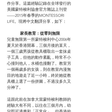
作分享。這篇經驗記錄在全球發行的
美國蒙特梭利協會官方雜誌上刊登
——2015年春季的MONTESSORI 
LIFE。現將中文翻譯分享，如下：
家長教育：從零到無限
兒童無限第一所蒙特梭利中心2006年
夏天於香港開幕，三個月後的某天，
一個三歲男孩從教具櫃取出一套抹桌
子工具，但他的動作紊亂，時常不小
心撞到他人，水桶也撞翻了。教室另
一個兩歲多的女孩，則在教室內漫無
目的地遊走了近一小時，終於她從教
具櫃上選了一份拼圖，不過沒多久又
分神了。
這跟此前在加拿大當蒙特梭利教師的
經驗大有不同，以往在三個月內，幼
兒即可適應和「正常化」。但香港的