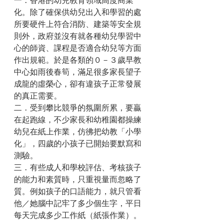
一．香港的幼兒教育領域高度商業
化。除了確保供幼兒出入和學習的處
所要硬件上符合消防、建築等安全規
則外，政府並沒有就各種幼兒學習中
心的師資、課程是否適合幼兒等方面
作出規範。於是各類的０－３歲早教
中心如雨後春筍，滿足很多家長望子
成龍的虛榮心，卻有違孩子正常發展
的真正需要。
二．受到攀比競爭的氛圍所累，要贏
在起跑線，不少家長和幼稚園都操練
幼兒在紙上作業，仿彿把幼教「小學
化」，四歲的小孩子已開始要默寫和
測驗。
三．有些成人和學校評估、考核孩子
的能力和素質時，只重視量而忽略了
質。例如孩子的口語能力，就只管看
他／她腦中記牢了多少個生字，平日
每天完成多少工作紙（紙張作業）。