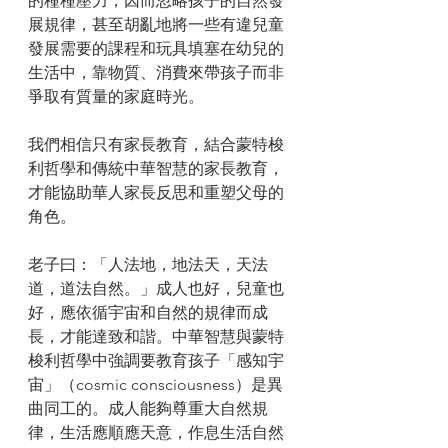
的種種壓力，因而忽略孩子的自然發
展規律，甚至胡亂地將一些有違兒童
發展需要的課程和玩具填塞在幼兒的
生活中，靠物質、消費來帶孩子而非
爭取有質量的家庭時光。
我們相信只有家長教育，結合蒙特梭
利哲學和傳統中華智慧的家長教育，
才能協助華人家長反思和重塑父母的
角色。
老子曰：「人法地，地法天，天法
道，道法自然。」成人也好，兒童也
好，應依循宇宙和自然的規律而成
長，才能達致和諧。中華智慧與蒙特
梭利哲學中強調要教育孩子「感知宇
宙」（cosmic consciousness）是異
曲同工的。成人能夠尊重大自然規
律，生活應順應天意，作息生活自然