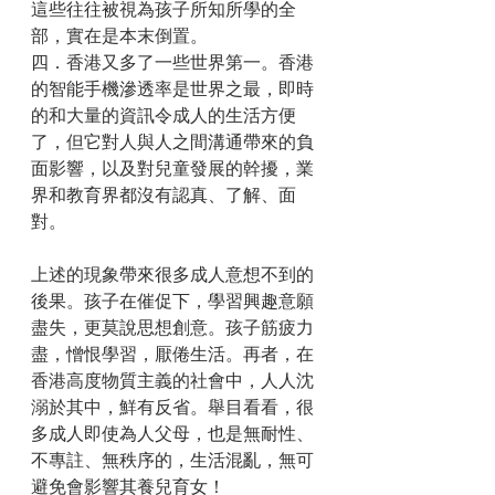
這些往往被視為孩子所知所學的全
部，實在是本末倒置。
四．香港又多了一些世界第一。香港
的智能手機滲透率是世界之最，即時
的和大量的資訊令成人的生活方便
了，但它對人與人之間溝通帶來的負
面影響，以及對兒童發展的幹擾，業
界和教育界都沒有認真、了解、面
對。
上述的現象帶來很多成人意想不到的
後果。孩子在催促下，學習興趣意願
盡失，更莫說思想創意。孩子筋疲力
盡，憎恨學習，厭倦生活。再者，在
香港高度物質主義的社會中，人人沈
溺於其中，鮮有反省。舉目看看，很
多成人即使為人父母，也是無耐性、
不專註、無秩序的，生活混亂，無可
避免會影響其養兒育女！