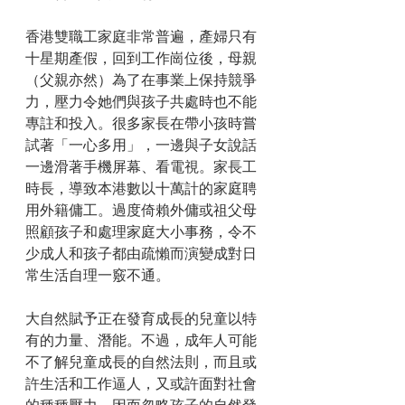
香港雙職工家庭非常普遍，產婦只有
十星期產假，回到工作崗位後，母親
（父親亦然）為了在事業上保持競爭
力，壓力令她們與孩子共處時也不能
專註和投入。很多家長在帶小孩時嘗
試著「一心多用」，一邊與子女說話
一邊滑著手機屏幕、看電視。家長工
時長，導致本港數以十萬計的家庭聘
用外籍傭工。過度倚賴外傭或祖父母
照顧孩子和處理家庭大小事務，令不
少成人和孩子都由疏懶而演變成對日
常生活自理一竅不通。
大自然賦予正在發育成長的兒童以特
有的力量、潛能。不過，成年人可能
不了解兒童成長的自然法則，而且或
許生活和工作逼人，又或許面對社會