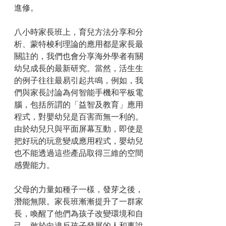
進修。
八小時家長班上，育兒方法分享和分
析、蒙特梭利理論的應用都是家長最
關註的，我們也會分享海外學者有關
幼兒成長的最新研究。當然，活生生
的例子往往最易引起共鳴，例如，我
們與家長討論為何智能手機和平板電
腦，包括所謂的「益智及教育」應用
程式，對嬰幼兒是百害而無一利的。
由於幼兒只與平面屏幕互動，即使是
把好玩的玩意變成應用程式，嬰幼兒
也不能透過這些產品取得三維的空間
感覺能力。
父母的力量如種子一樣，發芽之後，
潛能無限。家長班漸漸提升了一群家
長，喚醒了他們為孩子改變環境和自
己，敢於向違反孩子發展的人和事說