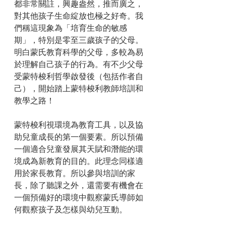
都非常關註，興趣盎然，推而廣之，
對其他孩子生命綻放也極之好奇。我
們稱這現象為「培育生命的敏感
期」，特別是零至三歲孩子的父母。
明白蒙氏教育科學的父母，多較為易
於理解自己孩子的行為。有不少父母
受蒙特梭利哲學啟發後（包括作者自
己），開始踏上蒙特梭利教師培訓和
教學之路！　
蒙特梭利視環境為教育工具，以及協
助兒童成長的第一個要素。所以預備
一個適合兒童發展其天賦和潛能的環
境成為新教育的目的。此理念同樣適
用於家長教育。所以參與培訓的家
長，除了聽課之外，還需要有機會在
一個預備好的環境中觀察蒙氏導師如
何觀察孩子及怎樣與幼兒互動。