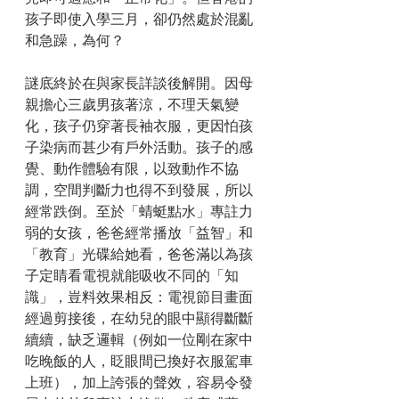
孩子即使入學三月，卻仍然處於混亂
和急躁，為何？
謎底終於在與家長詳談後解開。因母
親擔心三歲男孩著涼，不理天氣變
化，孩子仍穿著長袖衣服，更因怕孩
子染病而甚少有戶外活動。孩子的感
覺、動作體驗有限，以致動作不協
調，空間判斷力也得不到發展，所以
經常跌倒。至於「蜻蜓點水」專註力
弱的女孩，爸爸經常播放「益智」和
「教育」光碟給她看，爸爸滿以為孩
子定睛看電視就能吸收不同的「知
識」，豈料效果相反：電視節目畫面
經過剪接後，在幼兒的眼中顯得斷斷
續續，缺乏邏輯（例如一位剛在家中
吃晚飯的人，眨眼間已換好衣服駕車
上班），加上誇張的聲效，容易令發