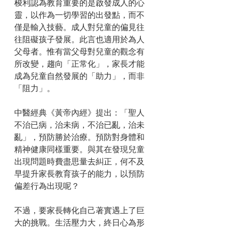
梭利認為教育重要的是啟發成人的心
靈，以作為一切學習的出發點，而不
僅是輸入技藝。成人對兒童的偏見往
往阻礙孩子發展。此言也適用於為人
父母者。惟有當父母對兒童的觀念有
所改變，趨向「正常化」，家長才能
成為兒童自然發展的「助力」，而非
「阻力」。
中醫經典《黃帝內經》提出：「聖人
不治已病，治未病，不治已亂，治未
亂」，預防勝於治療。預防對身體和
精神健康同樣重要。與其在發現兒童
出現問題時費盡思量去糾正，何不及
早提升家長教育孩子的能力，以預防
偏差行為出現呢？
不過，要家長轉化自己著實遇上了巨
大的挑戰。生活壓力大，終日心為形