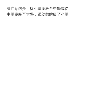
請注意的是，從小學跳級至中學或從
中學跳級至大學，跟幼教跳級至小學
是大不相同的，前兩者都屬於有意識
學習，後者則屬於非語文意識的學習
跳到有意識的學習，過分催促會破壞
孩子的發展。
希望各位家長按照大自然定律，尊重
人類發展步伐，還給孩子一個應有的
童年。
注：「」是中文的引號，用於在行文
中引用他人的話、成語、格言、詩
詞、音譯詞及特定稱謂等，也用於表
示強調。如今我們常用的引號是從西
方傳入中國的。