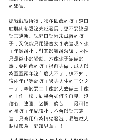
的學習。
據我觀察所得，很多四歲的孩子連口
腔肌肉都還沒完成發展，更不要說是
語言邏輯。試問口語尚未成熟的孩
子，又怎能只用語言文字表達呢？孩
子年齡越小，對其影響越深遠，哪怕
只是微小的變動。六歲孩子該做的
事，要四歲的孩子提前去做，成人以
為區區兩年沒什麼大不了，殊不知，
這兩年已等於孩子過去人生的三分之
一了，等於要二十歲的人去做三十歲
的工作一樣，結果會如何？自卑、沒
信心、逃避、迷惘、痛苦……最可怕
的是孩子年紀還小，不會以語言表
達，只會用行為情緒發洩，易被成人
貼標籤為「問題兒童」！