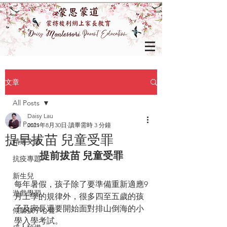
文章
All Posts
Daisy Lau
All Posts
2021年8月30日
讀畢需時 3 分鐘
提早拔苗 兒童受罪
精選文章
提前拔苗 兒童受罪
抗疫專題
新生兒
每年暑假，孩子除了要準備重新適應9
遊戲學習
月上學的規律外，很多四至五歲的孩
子及家長還要開始面對排山倒海的小
傾聽孩子心聲
學入學考試。