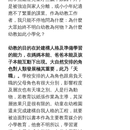
是被強迫與家人分離，或小小年紀適
應不了繁重的課業。作為幼教工作
者，我只能不停地問為什麼：為什麼
大眾始終不明白幼教為何物？為什麼
幼教如此小學化？
幼教的目的在於建構人格及準備學習
的能力，在媽媽本能、爸爸本能及孩
子本能互動下出現。大自然安排的角
色對人類發展極其重要，此乃「天
職」。
學校安排的人為角色跟肩負天
職的父母角色有很大分別，影響程度
及層次也有天壤之別。人是行為動
物，若教育以紙張作業為主導，其深
層效果只是很有限的。幼童在幼稚園
還未完成建構自我人格的工程，就要
被迫面對以書本作為主要教育媒介的
小學教育，他會不明所以，學習遲