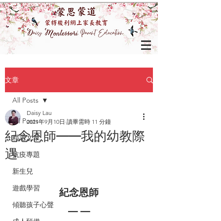
文章
All Posts
Daisy Lau
All Posts
2021年9月10日
讀畢需時 11 分鐘
紀念恩師——我的幼教際
精選文章
遇
抗疫專題
新生兒
遊戲學習
紀念恩師
傾聽孩子心聲
— —