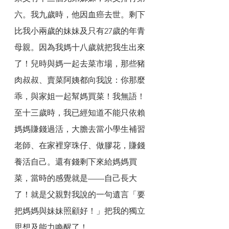
六。我九歲時，他因血癌去世。剩下
比我小兩歲的妹妹及只有27歲的年青
母親。因為我媽十八歲就把我生出來
了！兒時與媽一起去菜市場，那些豬
肉叔叔、賣菜阿姨都向我說：你那麼
乖，與家姐一起幫媽買菜！我無語！
至十三歲時，我已經知道不能只依賴
媽媽賺錢過活，大膽去當小學生補習
老師、在家裡穿珠仔、做膠花，賺錢
養活自己。還有錢剩下來給媽媽買
菜，當時的感覺就是——自己長大
了！就是父親對我說的一句遺言「要
把媽媽與妹妹照顧好！」把我的獨立
思想及能力喚醒了！