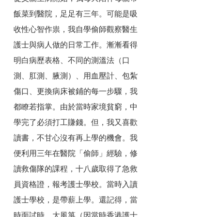
飯菜到醫院，足足有三年。可能是吸
收性心智作祟，我自學偷師觀察醫生
護士與病人做的日常工作。漸漸看得
明白病歷表格、不同的測溫法（口
測、肛測、腋測）、用血壓計、包紮
傷口、更換病床被鋪的每一步驟，我
都瞭若指掌。由於當時家境貧窮，中
學完了必須打工賺錢。但，我又喜歡
讀書，不甘心沒有再上學的機會。我
便利用三年在醫院「偷師」經驗，修
讀救傷隊的課程，十八歲取得了急救
員資格證，報考護士學校。當時入讀
護士學校，是帶薪上學。還記得，當
時面試時，大風箏（因當時香港護士