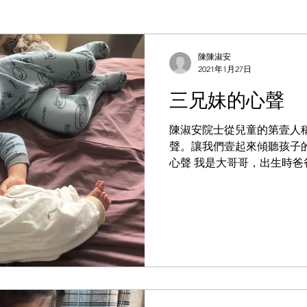
陳陳淑安
2021年1月27日
三兄妹的心聲
陳淑安院士從兒童的第壹人
聲。讓我們壹起來傾聽孩子的
心聲 我是大哥哥，出生時
了，我穿著早已買好的新衣
裏，搖籃旁還掛滿了顏色鮮
爸壹下班回來就飛奔到我...