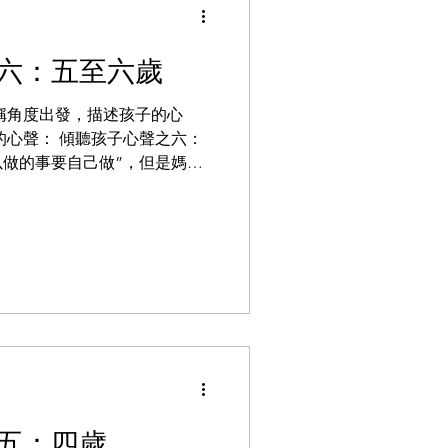
六：五至六歲
稱角度出發，描述孩子的心
的心聲： 傾聽孩子心聲之六：
以做的事要自己做”，但是媽媽
辛苦，把很多我可以做的事情
衣服、扣扣子，媽媽怕我扣錯
五：四歲