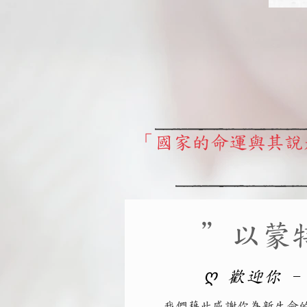
「國家的命運與其說
＂以蒙
ღ 歡迎你 -
我們藉此感謝你為新生命