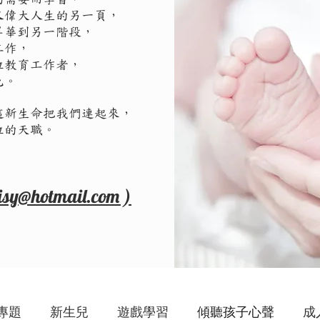
又偉大人生的另一頁，
昇華到另一階段，
工作，
位教育工作者，
色。
這新生命把我們連起來，
位的天職。
isy@hotmail.com )
專題
新生兒
遊戲學習
傾聽孩子心聲
成