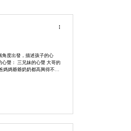
稱角度出發，描述孩子的心
心聲： 三兄妹的心聲 大哥的
爸爸媽媽爺爺奶奶都高興得不得
裳，睡在美麗舒適的小搖籃
艷的娃娃、小熊和小鈴鐺。爸