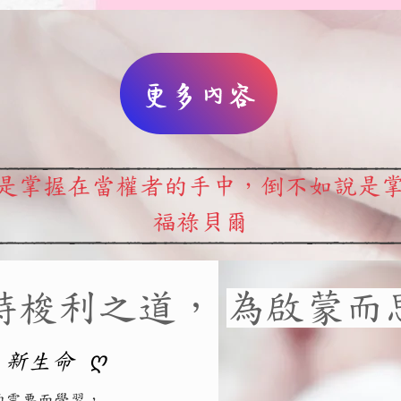
更多內容
是掌握在當權者的手中，倒不如說是
福祿貝爾
特梭利之道，
為啟蒙而
 新生命 ღ
的需要而學習，