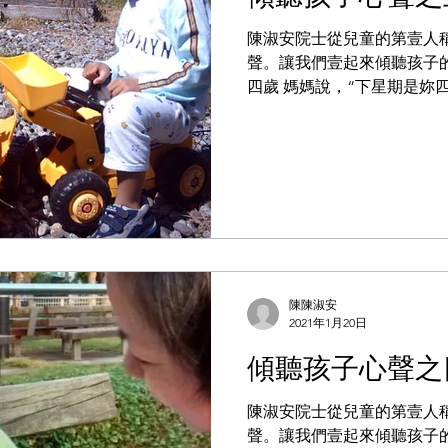
陳淑安院士從兒童的第壹人
聲。讓我們壹起來傾聽孩子
四歲 媽媽說，“下星期是妳
來家裏開生日會嗎？”我高興
我願意！” 記得我參加過欣
尚美、真真、至...
陳陳淑安
2021年1月20日
傾聽孩子心聲之
陳淑安院士從兒童的第壹人
聲。讓我們壹起來傾聽孩子