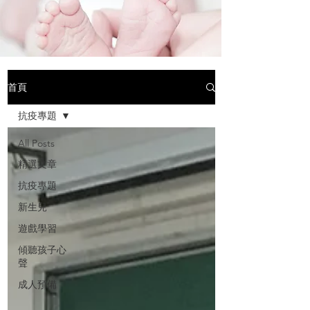
Daisy (Email :
cs.daisy@hotmail.com )
首頁
抗疫專題
All Posts
精選文章
抗疫專題
新生兒
遊戲學習
傾聽孩子心
聲
成人預備