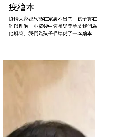
Daisy Lau
2021年1月12日
給2-7歲孩子的多功能抗
疫繪本
疫情大家都只能在家裏不出門，孩子實在
難以理解，小腦袋中滿是疑問等著我們為
他解答。我們為孩子們準備了一本繪本，
幫助孩子理解今天的世界，爸爸媽媽可以
帶著孩子們一起閱讀這本繪本，珍惜寶貴
的親子時間。 學習不應只是坐在課堂上對
著課本的，家居生活中一樣充滿了可供孩
子學習、發展的機會。...