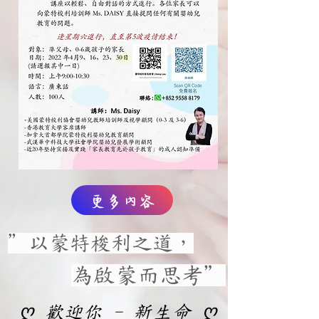
更多內容
＂以蒙特梭利之道，
為啟蒙而思考＂
ღ 歡迎你 - 新生命 ღ