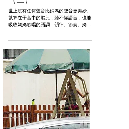
Daisy Lau
2021年1月11日
抗疫期的音樂生活教育
（三）
世上沒有任何聲音比媽媽的聲音更美妙。
就算在子宮中的胎兒，聽不懂語言，也能
吸收媽媽歌唱的語調、韻律、節奏。媽媽
用自己的聲音唱出的歌是最神奇、最優美
動聽的。幼兒期是人類聽覺最敏銳的時
期，用媽媽美妙的聲音去滋養孩子的聽
覺，就是對兒童靈敏聽覺最好的保護。音