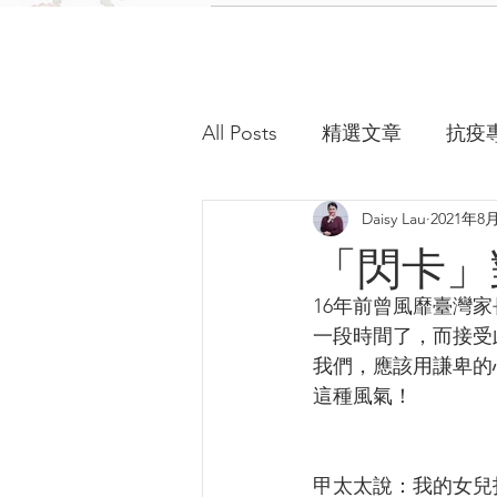
All Posts
精選文章
抗疫
Daisy Lau
2021年8
「閃卡」
16年前曾風靡臺灣
一段時間了，而接受
我們，應該用謙卑的
這種風氣！
甲太太說：我的女兒