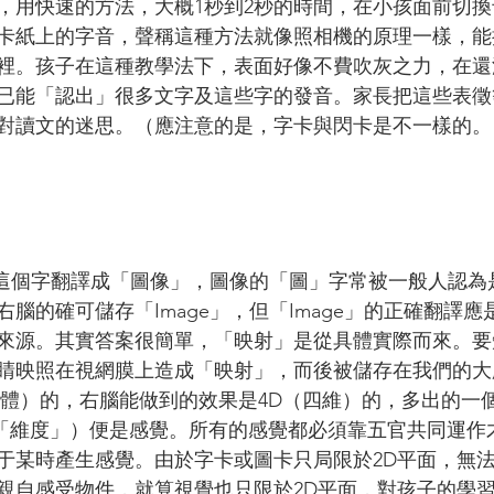
，用快速的方法，大概1秒到2秒的時間，在小孩面前切
卡紙上的字音，聲稱這種方法就像照相機的原理一樣，能
裡。孩子在這種教學法下，表面好像不費吹灰之力，在還
已能「認出」很多文字及這些字的發音。家長把這些表徵
對讀文的迷思。（應注意的是，字卡與閃卡是不一樣的。
e」這個字翻譯成「圖像」，圖像的「圖」字常被一般人認
腦的確可儲存「Image」，但「Image」的正確翻譯
來源。其實答案很簡單，「映射」是從具體實際而來。要
睛映照在視網膜上造成「映射」，而後被儲存在我們的大
立體）的，右腦能做到的效果是4D（四維）的，多出的一
」（即「維度」）便是感覺。所有的感覺都必須靠五官共同運
于某時產生感覺。由於字卡或圖卡只局限於2D平面，無
親自感受物件，就算視覺也只限於2D平面，對孩子的學