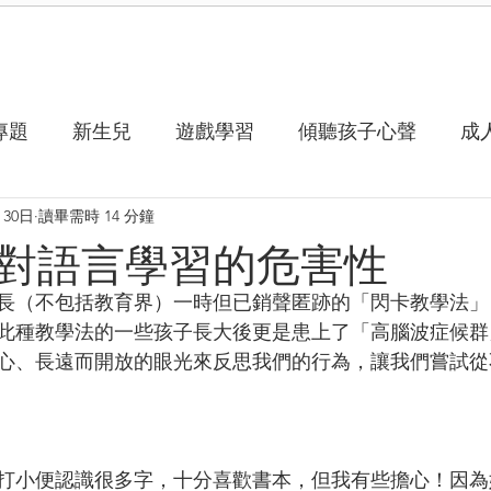
專題
新生兒
遊戲學習
傾聽孩子心聲
成
月30日
讀畢需時 14 分鐘
對語言學習的危害性
家長（不包括教育界）一時但已銷聲匿跡的「閃卡教學法
此種教學法的一些孩子長大後更是患上了「高腦波症候群
心、長遠而開放的眼光來反思我們的行為，讓我們嘗試從
打小便認識很多字，十分喜歡書本，但我有些擔心！因為