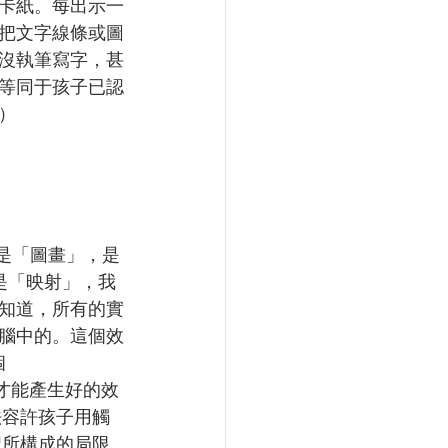
換卡紙。每出示一
把文字線條或圖
沒執筆寫字，甚
等同于孩子已認
）
為是「圖畫」，是
應是「映射」，我
知道，所有的實
腦中的。這個效
個
作才能產生好的效
法容許孩子用觸
習所構成的局限