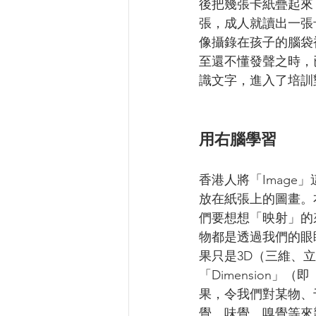
後把幾張卡紙疊起來
張，成人就讀出一張
像攝錄在孩子的腦袋
至還不懂發聲之時，
識文字，進入了培訓
用右腦學習
香港人將「Imag
放在紙張上的圖畫。右
們要想想「映射」的
物都是透過我們的眼
果只是3D（三維、
「Dimension
果，令我們對某物、
覺、味覺、嗅覺等來