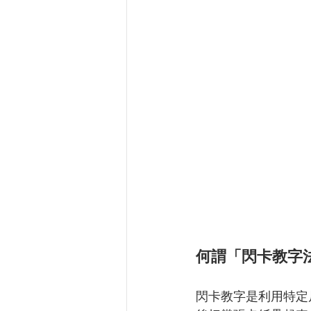
何謂「閃卡教字
閃卡教字是利用特定