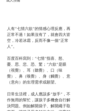
成人預備
人有“七情六欲”的情感心理反應，再
正常不過！如果沒有了，就會四大皆
空，冷若冰霜，反而不像一個“正常
人”。
百度百科寫到：“七情”指喜、怒、
憂、思、悲、恐、驚；“六欲”是眼
（視覺）、耳（聽覺）、口（味
覺）、鼻（嗅覺）、身（觸覺）、意
（意向）的生理需求或願望。
日常生活裡，成人應該多“放手”，不
作無用的幫忙，讓孩子多機會自行解
決問題。例如解開袋子、解開繩子取