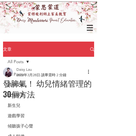
文章
All Posts
Daisy Lau
All Posts
2022年3月28日
讀畢需時 2 分鐘
發脾氣！ 幼兒情緒管理的
精選文章
30個方法
抗疫專題
新生兒
遊戲學習
傾聽孩子心聲