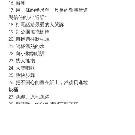
16. 游泳
17. 用一條約半尺至一尺長的塑膠管道
與信任的人“通話”
18. 打電話給最愛的人哭訴
19. 到公園擁抱樹幹
20. 擁抱圓柱狀枕頭
21. 喝杯溫熱的水
22. 向小動物傾訴
23. 找人擁抱
24. 大聲唱歌
25. 跳快步舞
26. 把不開心的畫在紙上，然後扔進垃
圾桶
27. 跳繩、原地跳躍
28. 深呼吸，給自己時間安穩下來
29. 雙手擁抱自己
30. 走開、暫時離開現場