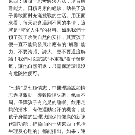
東西；讓孩子思考解決方法，培育解
難能力。日積月累的經驗，助長了孩
子勇敢面對充滿挑戰的生活。用正面
來看，每天都會遇到不同的事情，這
就是“豐富人生”的材料。如果我們干
預了孩子承受自然的安排，其實孩子
便一直不能夠發展出應有的“解難”能
力。不要誇張、誇大、更不要過度解
讀！我們可以試試“不重視”提子發脾
氣，讓他自然消退，只需保證環境沒
有危險性便可。
“七情”是七種情志，中醫理論說如情
志過度激動，導致陰陽失調、氣血不
周。保障孩子有充足的睡眠、飲用足
夠的清水、有做運動出汗的機會，使
孩子身體的生理狀態保持健康的新陳
代謝功能，把負面的一切東西（包括
生理及心理的）都能排出。如果，連