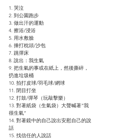
1. 哭泣
2. 到公園跑步
3. 做出汗的運動
4. 擦浴/浸浴
5. 用水敷臉
6. 捶打枕頭/沙包
7. 跳彈床
8. 說出：我生氣
9. 把生氣的事或在紙上，然後撕碎，
扔進垃圾桶
10. 拍打皮球/羽毛球/網球
11. 閉目打坐
12. 打鼓/彈琴（玩敲擊樂）
13. 對著紙袋（生氣袋）大聲喊著“我
很生氣”
14. 對著鏡中的自己說出安慰自己的說
話
15. 找信任的人說話